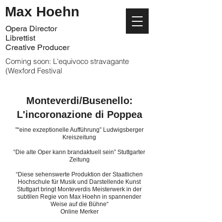
Max Hoehn
Opera Director
Librettist
Creative Producer
Coming soon: L'equivoco stravagante
(Wexford Festival
Monteverdi/Busenello:
L'incoronazione di Poppea
"“eine exzeptionelle Aufführung” Ludwigsberger
Kreiszeitung
“Die alte Oper kann brandaktuell sein” Stuttgarter
Zeitung
“Diese sehenswerte Produktion der Staatlichen
Hochschule für Musik und Darstellende Kunst
Stuttgart bringt Monteverdis Meisterwerk in der
subtilen Regie von Max Hoehn in spannender
Weise auf die Bühne“
Online Merker